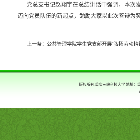
党总支书记赵翔宇在总结讲话中强调，本次
迈向党员队伍的新起点，勉励大家以此次答辩为
上一条：
公共管理学院学生党支部开展“弘扬劳动精
版权所有:重庆三峡科技大学 地址：重