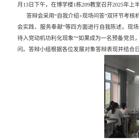
月13日下午，在博学楼1栋209教室召开2025年
答辩会采用“自我介绍+现场问答”双环节考核
会实践、服务奉献”等四方面进行自我陈述。现
待入党动机功利化现象”“如果成为一名预备党员
问。答辩小组根据各位发展对象答辩表现并结合