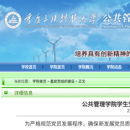
|
|
|
|
学校首页
学院首页
学院概况
学院动态
当前位置：
学院首页
>
基层党组织建设
>
正文
详细信息
公共管理学院学生
2
为严格规范党员发展程序，确保新发展党员质